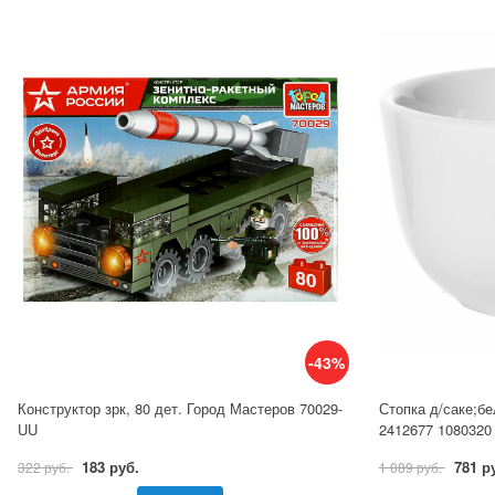
-43%
Конструктор зрк, 80 дет. Город Мастеров 70029-
Стопка д/саке;б
UU
2412677 1080320
183 руб.
781 р
322 руб.
1 089 руб.