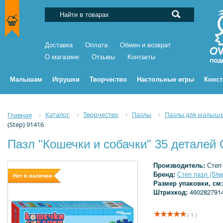
Доставка
Оплата
Обмен и возврат
О магазине
Отзывы
Контакты
Малышам
Игрушки
Творчество
Настольные игры
Конс
Каталог
Творчество
Пазлы
Пазлы для малыше
Главная
(Step) 91416
Пазл "Кошечки и собачки" 35 деталей 
Производитель:
Степ
Бренд:
Степ пазл (Ste
Нет в наличии
Размер упаковки, см
Штрихкод:
460282791
( 1 )