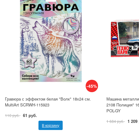
-45%
Гравюра с эффектом белая "Волк" 18х24 см.
Машина металлич
MultiArt SCRWH-115923
2108 Полиция" 16
POL-GY
61 руб.
110 руб.
1 209
1 684 руб.
В корзину