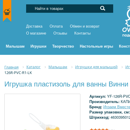
Доставка
Оплата
Обмен и возврат
О магазине
Отзывы
Контакты
Малышам
Игрушки
Творчество
Настольные игры
Конс
Каталог
Малышам
Игрушки для малышей
Иг
Главная
126R-PVC-R1-LK
Игрушка пластизоль для ванны Винни
Артикул:
YF-126R-PVC
Производитель:
КАП
Бренд:
Играем Вмест
Размер упаковки, см
Штрихкод:
463039501