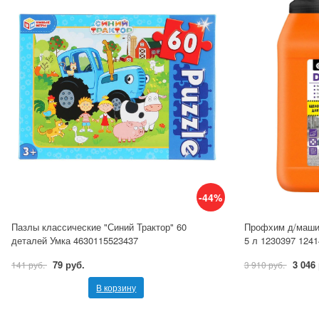
-44%
Пазлы классические "Синий Трактор" 60
Профхим д/машин
деталей Умка 4630115523437
5 л 1230397 1241
79 руб.
3 046
141 руб.
3 910 руб.
В корзину