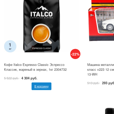
-22%
Кофе Italco Espresso Classic Эспрессо
Машина металли
Классик, жареный в зернах, 1кг 2304732
класс v223 12 с
13-WH
4 304 руб.
5 522 руб.
293 руб
513 руб.
В корзину