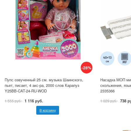
-28%
Пупс озвученный 25 см. музыка Шаинского,
Насадка МОП мик
пьет, писает, 4 акс-ра, 2000 слов Карапуз
скольжения, язы
Y25BB-CAT-24-RU-WOD
2335366
1 116 руб.
738 р
1 555 руб.
1 029 руб.
В корзину