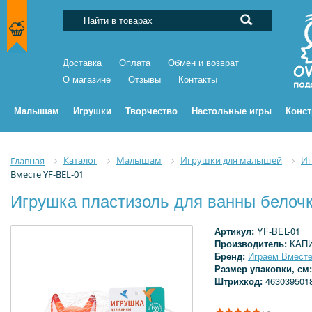
Доставка
Оплата
Обмен и возврат
О магазине
Отзывы
Контакты
Малышам
Игрушки
Творчество
Настольные игры
Конс
Каталог
Малышам
Игрушки для малышей
Иг
Главная
Вместе YF-BEL-01
Игрушка пластизоль для ванны белочк
Артикул:
YF-BEL-01
Производитель:
КАП
Бренд:
Играем Вмест
Размер упаковки, см
Штрихкод:
463039501