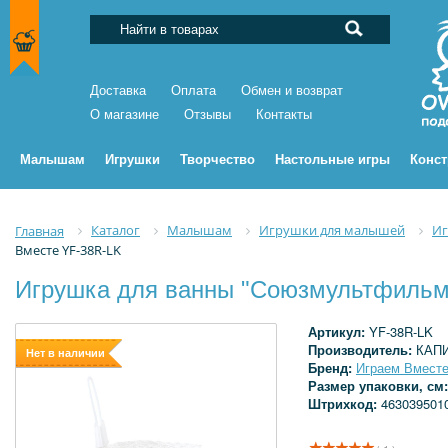
Доставка
Оплата
Обмен и возврат
О магазине
Отзывы
Контакты
Малышам
Игрушки
Творчество
Настольные игры
Конс
Каталог
Малышам
Игрушки для малышей
Иг
Главная
Вместе YF-38R-LK
Игрушка для ванны "Союзмультфильм"
Артикул:
YF-38R-LK
Производитель:
КАП
Нет в наличии
Бренд:
Играем Вмест
Размер упаковки, см
Штрихкод:
463039501