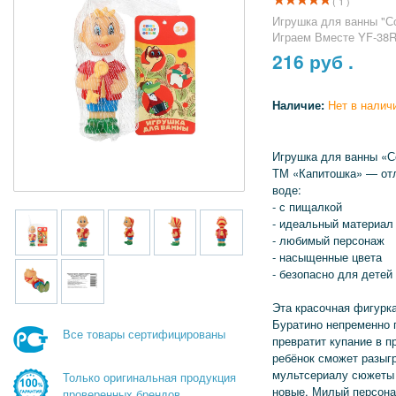
( 1 )
Игрушка для ванны "С
Играем Вместе YF-38R
216
руб .
Наличие:
Нет в налич
Игрушка для ванны «
ТМ «Капитошка» — отл
воде:
- с пищалкой
- идеальный материал 
- любимый персонаж
- насыщенные цвета
- безопасно для детей
Эта красочная фигурка
Буратино непременно 
Все товары сертифицированы
превратит купание в п
ребёнок сможет разыг
мультсериалу сюжеты
Только оригинальная продукция
новые. Милый персона
проверенных брендов