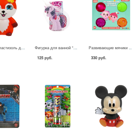
Игрушка пластизоль для ванны Лисичка 10 см. Энчантималс в сетке КАПИТОШКА LX-FEL
Фигурка для ванной "My Little Pony" в асс. Играем вместе 47RUS
Развивающие мячики для купания "Малышарики" 4 шт. Играем Вместе
125 руб.
330 руб.