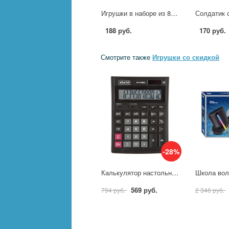
Игрушки в наборе из 8-ми насекомых, пластизоль, "Рассказы о животных" Играем Вместе ZY1441387-R
188 руб.
170 руб.
Смотрите также
Игрушки со скидкой
-28%
Калькулятор настольный полноразмерный Attache AF-446BG,12р,дв.пит,чрн-сер 1779738
569 руб.
794 руб.
2 346 руб.