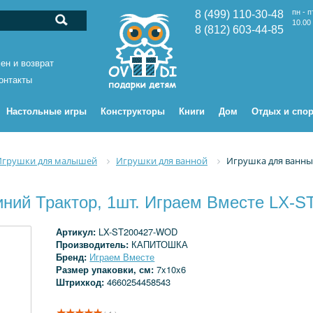
пн - п
8 (499) 110-30-48
10.00 
8 (812) 603-44-85
ен и возврат
онтакты
Настольные игры
Конструкторы
Книги
Дом
Отдых и спор
Игрушки для малышей
Игрушки для ванной
Игрушка для ванны 
иний Трактор, 1шт. Играем Вместе LX-
Артикул:
LX-ST200427-WOD
Производитель:
КАПИТОШКА
Бренд:
Играем Вместе
Размер упаковки, см:
7x10x6
Штрихкод:
4660254458543