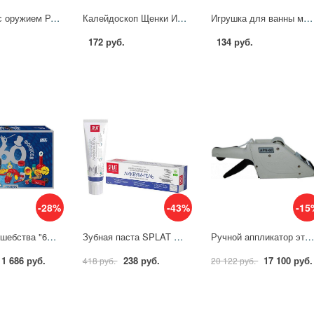
Солдатик с оружием Росгвардия Играем Вместе YG96742-R
Калейдоскоп Щенки Играем Вместе B1616114-R9
Игрушка для ванны мышонок, 8,5 см. Играем Вместе 2310R0045-R1 (288)
172 руб.
134 руб.
-28%
-43%
-15
Школа волшебства "60 фокусов" детский набор фокусника STEP 76096
Зубная паста SPLAT Professional Ликвум-гель 100мл 4603014001122
Ручной аппликатор этикеток Этикет-пистолет аппликатор TOWA 65-60 для этикеток шир.25-60 мм 5629
1 686 руб.
238 руб.
17 100 руб.
418 руб.
20 122 руб.