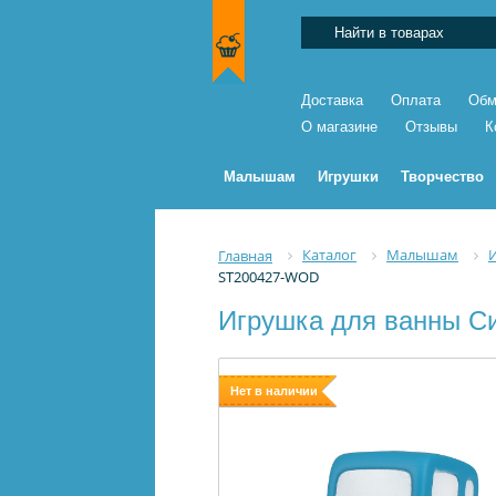
Доставка
Оплата
Обм
О магазине
Отзывы
К
Малышам
Игрушки
Творчество
Каталог
Малышам
Главная
ST200427-WOD
Игрушка для ванны С
Нет в наличии