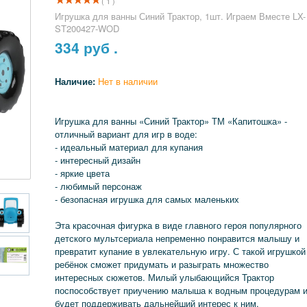
( 1 )
Игрушка для ванны Синий Трактор, 1шт. Играем Вместе LX-
ST200427-WOD
334
руб .
Наличие:
Нет в наличии
Игрушка для ванны «Синий Трактор» ТМ «Капитошка» -
отличный вариант для игр в воде:
- идеальный материал для купания
- интересный дизайн
- яркие цвета
- любимый персонаж
- безопасная игрушка для самых маленьких
Эта красочная фигурка в виде главного героя популярного
детского мультсериала непременно понравится малышу и
превратит купание в увлекательную игру. С такой игрушкой
ребёнок сможет придумать и разыграть множество
интересных сюжетов. Милый улыбающийся Трактор
поспособствует приучению малыша к водным процедурам 
будет поддерживать дальнейший интерес к ним.