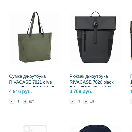
Сумка д/ноутбука
Рюкзак д/ноутбука
RIVACASE 7821 olive
RIVACASE 7826 black
green Eden-ECO 14L Tote
Eden-ECO 17л, 14 /6
4 916 руб.
3 769 руб.
bag 14 / 6 2391392
2391410 4260709016221
4260709015651
-
+
-
+
шт
шт