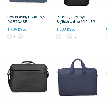
Сумка д/ноутбука 15,6
Рюкзак д/ноутбука
PORTCASE
BigTech Ultime 15.6 LBP-
(PORTCASE KCB-162
BT-04BK, черный
1 484 руб.
1 538 руб.
Grey) 2330597
2094238
-
+
-
+
шт
шт