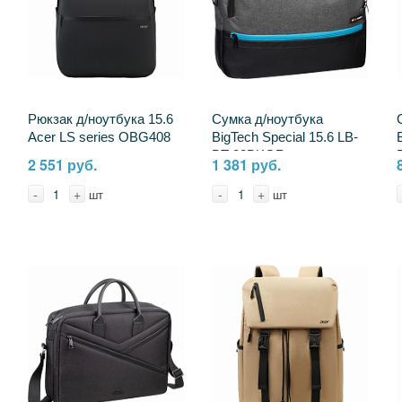
Рюкзак д/ноутбука 15.6
Сумка д/ноутбука
Acer LS series OBG408
BigTech Special 15.6 LB-
полиэст.
BT-02BKGR, черно-
2 551 руб.
1 381 руб.
(ZL.BAGEE.00R)черн
серый 2094188
2200809
-
+
-
+
шт
шт