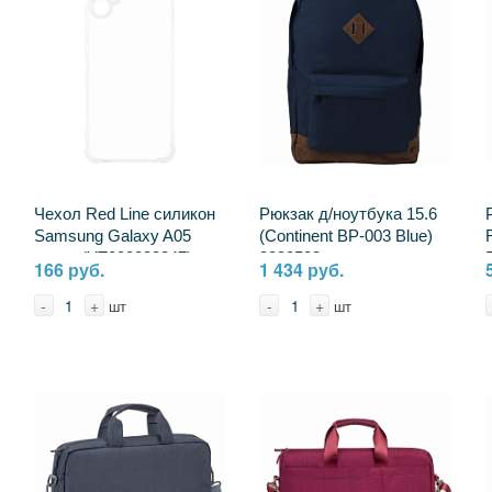
Чехол Red Line силикон
Рюкзак д/ноутбука 15.6
Samsung Galaxy A05
(Continent BP-003 Blue)
прозр (УТ000038247)
2330583
166 руб.
1 434 руб.
2146518
-
+
-
+
шт
шт