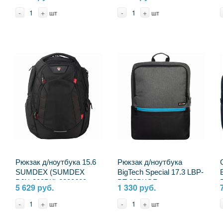
MacBookAir15,ноут.14
17л 2391416
-
+
-
+
шт
шт
4260709013497
Рюкзак д/ноутбука 15.6
Рюкзак д/ноутбука
SUMDEX (SUMDEX
BigTech Special 17.3 LBP-
PJN-303BK) 2330609
BT-03BKGR, черно-
5 629 руб.
1 330 руб.
серый 2094237
-
+
-
+
шт
шт