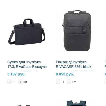
Сумка для ноутбука
Рюкзак д/ноутбука
17.3, RivaCase Biscayne,
RIVACASE 8861 black
черная, 8355 Black
mélange 15.6/4 1953210
3 187 руб.
8 053 руб.
870289
4260403573945
-
+
-
+
шт
шт