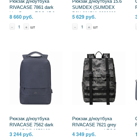
Рюкзак д/ноутбука
Рюкзак д/ноутбука 15.6
RIVACASE 7861 dark
SUMDEX (SUMDEX
blue Borneo-ECO 17.3
PJN-301BK) 2330608
8 660 руб.
5 629 руб.
(28л) / 4 2391414
4260403573693
-
+
-
+
шт
шт
Рюкзак д/ноутбука
Рюкзак д/ноутбука
RIVACASE 7562 dark
RIVACASE 7621 grey
grey 15.6/6 1953168
camo Sherwood-ECO
3 244 руб.
4 349 руб.
4260403579824
Rolltop 15л, 15.6 2391408