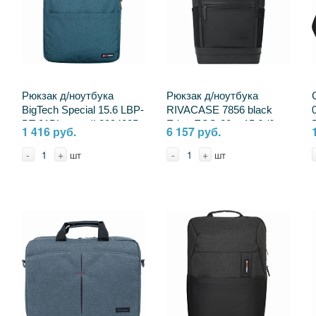
Рюкзак д/ноутбука
Рюкзак д/ноутбука
BigTech Special 15.6 LBP-
RIVACASE 7856 black
BT-01BL, синий 2094235
Eden-ECO 20л, 15.6 /6
1 416 руб.
6 157 руб.
2391412 4260709016238
-
+
-
+
шт
шт