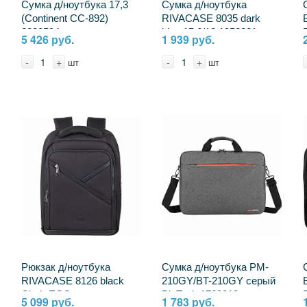
Сумка д/ноутбука 17,3
Сумка д/ноутбука
(Continent CC-892)
RIVACASE 8035 dark
2330594
blue 15.6/12 1953221
5 426 руб.
1 939 руб.
4260403570401
-
+
-
+
шт
шт
Рюкзак д/ноутбука
Сумка д/ноутбука PM-
RIVACASE 8126 black
210GY/BT-210GY серый
Clark-ECO
BigTech 1780813
5 099 руб.
1 783 руб.