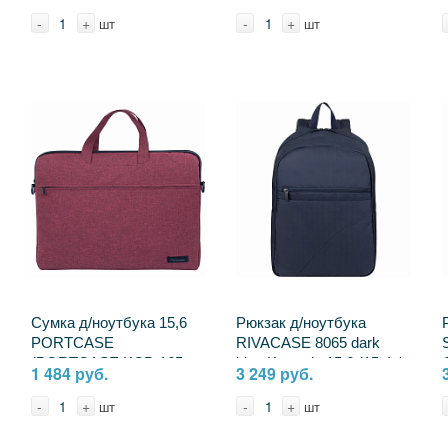
4260709015583
-
+
-
+
шт
шт
Сумка д/ноутбука 15,6
Рюкзак д/ноутбука
PORTCASE
RIVACASE 8065 dark
(PORTCASE KCB-165
blue Komodo 15.6 (15л) /
1 484 руб.
3 249 руб.
Bordo) 2330600
12 2391415
4260403570418
-
+
-
+
шт
шт