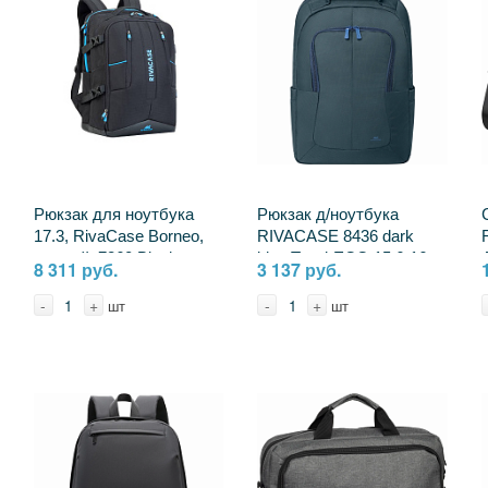
Рюкзак для ноутбука
Рюкзак д/ноутбука
17.3, RivaCase Borneo,
RIVACASE 8436 dark
черный, 7860 Black
blue Tegel-ECO 15.6-16
8 311 руб.
3 137 руб.
870273
(22л) 2391420
4260709014753
-
+
-
+
шт
шт