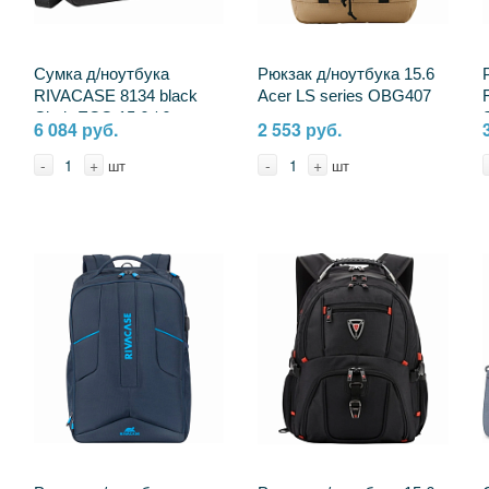
Сумка д/ноутбука
Рюкзак д/ноутбука 15.6
RIVACASE 8134 black
Acer LS series OBG407
Clark-ECO 15,6 / 6
полиэст.
6 084 руб.
2 553 руб.
2391397 4260709013480
(ZL.BAGEE.00Q)беж
2200808
-
+
-
+
шт
шт