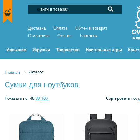
Доставка
Оплата
Обмен и возврат
О магазине
Отзывы
Контакты
Малышам
Игрушки
Творчество
Настольные игры
Конс
Каталог
Главная
Сумки для ноутбуков
Показать по:
48
99
180
Сортировать по: