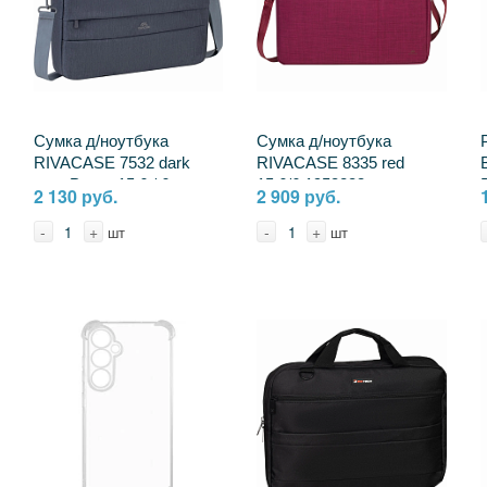
Сумка д/ноутбука
Сумка д/ноутбука
RIVACASE 7532 dark
RIVACASE 8335 red
grey Prater 15.6 / 6
15.6/6 1953233
2 130 руб.
2 909 руб.
2391394 4260403579800
4260403571965
-
+
-
+
шт
шт