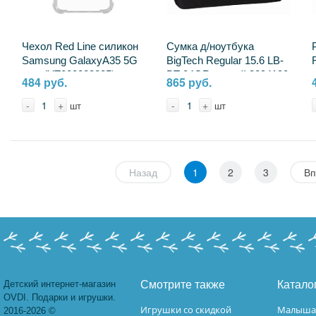
Чехол Red Line силикон
Сумка д/ноутбука
Samsung GalaxyA35 5G
BigTech Regular 15.6 LB-
проз(УТ000038225)
BT-04GR, серый 2094190
484 руб.
865 руб.
2146525
-
+
-
+
шт
шт
Назад
1
2
3
Вп
Детский интернет-магазин
Смотрите также
Катало
OVDI. Подарки и игрушки.
Игрушки со скидкой
Малыш
2016-2026 ©