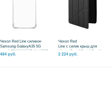
Чехол Red Line силикон
Чехол Red
Samsung GalaxyA35 5G
Line с силик крыш для
проз(УТ000038225) 2146525
Xiaomi Pad 6/Pad 6 Pro 11
484 руб.
2 224 руб.
2023 подст Y,чер 1980218
УТ000035513