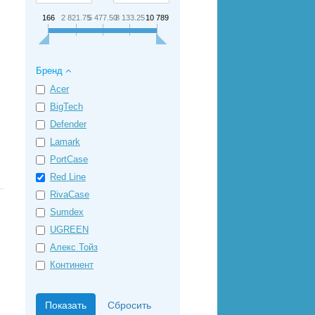
166
2 821.75
5 477.50
8 133.25
10 789
Бренд
Acer
BigTech
Defender
Lamark
PortCase
Red Line
RivaCase
Sumdex
UGREEN
Алекс Тойз
Континент