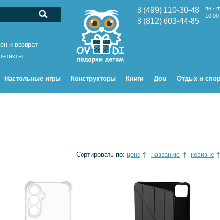
пн - п
8 (499) 110-30-48
10.00 
8 (812) 603-44-85
ен и возврат
онтакты
Настольные игры
Конструкторы
Книги
Дом
Отдых и спор
Сортировать по:
цене
↑
названию
↑
новизне