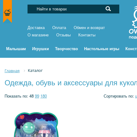
Доставка
Оплата
Обмен и возврат
О магазине
Отзывы
Контакты
Малышам
Игрушки
Творчество
Настольные игры
Конс
Каталог
Главная
Одежда, обувь и аксессуары для куко
Показать по:
48
99
180
Сортировать по: