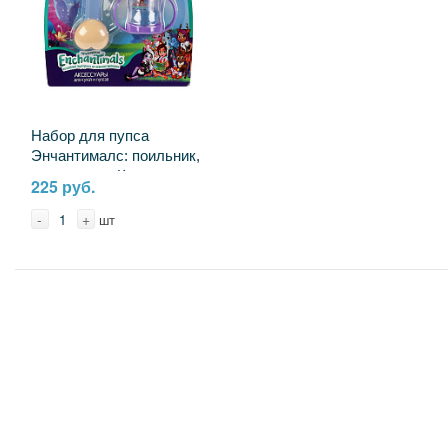
Набор для пупса
Энчантималс: поильник,
погремушка Карапуз
225 руб.
A1885289-ENC-RU
-
+
шт