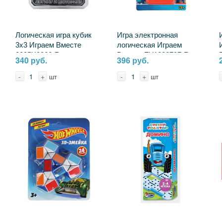
Логическая игра кубик
Игра электронная
3х3 Играем Вместе
логическая Играем
2205K0366-R
Вместе ZY1223797-R
340 руб.
396 руб.
-
+
-
+
шт
шт