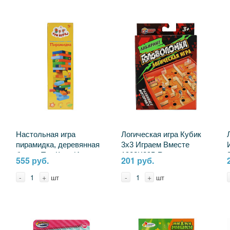
Настольная игра
Логическая игра Кубик
пирамидка, деревянная
3х3 Играем Вместе
башня Три Кота Играем
1902K295-R
555 руб.
201 руб.
Вместе 2007K698-R
-
+
-
+
шт
шт