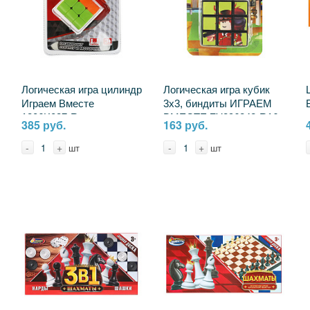
Логическая игра цилиндр
Логическая игра кубик
Играем Вместе
3х3, биндиты ИГРАЕМ
1806K037-R
ВМЕСТЕ ZY896242-R16
385 руб.
163 руб.
-
+
-
+
шт
шт