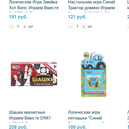
Логическая Игра Змейка
Настольная игра Синий
Хот Вилс Играем Вместе
Трактор домино Играем
B1577546-R4
Вместе B1535743-R8
181 руб.
121 руб.
-
+
-
+
шт
шт
Шашки магнитные
Логическая игра
Играем Вместе D947-
пятнашки "Синий
H37096-R
Трактор" Играем Вместе
258 руб.
109 руб.