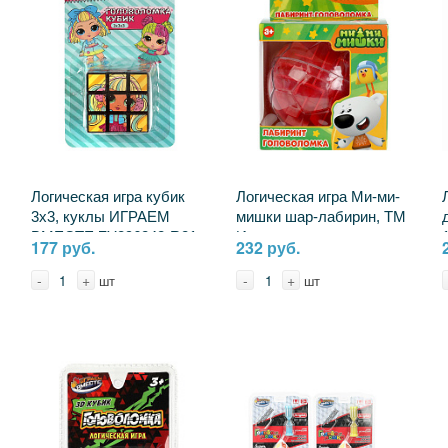
Логическая игра кубик
Логическая игра Ми-ми-
3х3, куклы ИГРАЕМ
мишки шар-лабирин, ТМ
ВМЕСТЕ ZY896242-R21
Играем вместе
177 руб.
232 руб.
B2004071-R
-
+
-
+
шт
шт