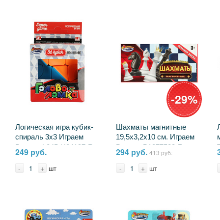
-29%
Логическая игра кубик-
Шахматы магнитные
спираль 3х3 Играем
19,5х3,2х10 см. Играем
Вместе L045-H24197-R
Вместе B1877583-R
249 руб.
294 руб.
413 руб.
(144)
-
+
-
+
шт
шт