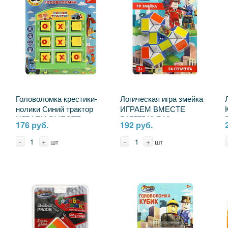
Головоломка крестики-
Логическая игра змейка
нолики Синий трактор
ИГРАЕМ ВМЕСТЕ
ИГРАЕМ ВМЕСТЕ
B1577546-R10
176 руб.
192 руб.
B1875604-R2
-
+
-
+
шт
шт