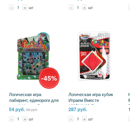
1808K529-R19
-
+
-
+
шт
шт
-45%
Логическая игра
Логическая игра кубик
лабиринт, единороги для
Играем Вместе
детей Играем Вместе
1805K1128-R
54 руб.
287 руб.
98 руб.
0501K238-R4
-
+
-
+
шт
шт