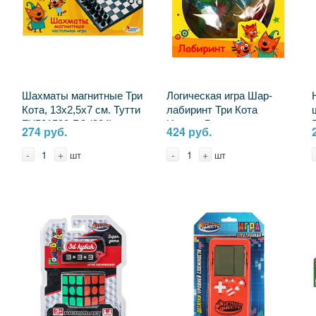
Шахматы магнитные Три
Логическая игра Шар-
Кота, 13х2,5х7 см. Тутти
лабиринт Три Кота
ZY501598-R3 (384)
Играем Вместе
274 руб.
424 руб.
1604K1267-R1
-
+
-
+
шт
шт