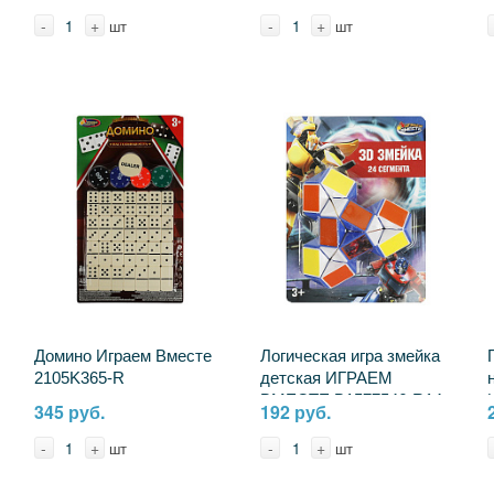
-
+
-
+
шт
шт
Домино Играем Вместе
Логическая игра змейка
2105K365-R
детская ИГРАЕМ
ВМЕСТЕ B1577546-R14
345 руб.
192 руб.
-
+
-
+
шт
шт