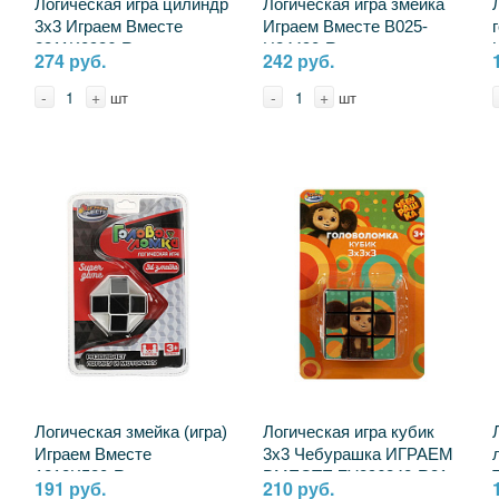
Логическая игра цилиндр
Логическая игра змейка
3х3 Играем Вместе
Играем Вместе B025-
2311K0936-R
H24490-R
274 руб.
242 руб.
-
+
-
+
шт
шт
Логическая змейка (игра)
Логическая игра кубик
Играем Вместе
3х3 Чебурашка ИГРАЕМ
1812K520-R
ВМЕСТЕ ZY896242-R31
191 руб.
210 руб.