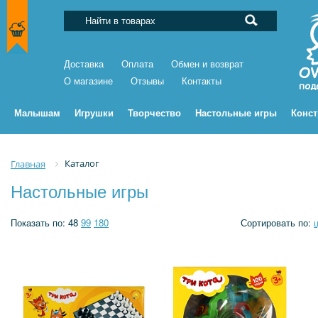
Доставка
Оплата
Обмен и возврат
О магазине
Отзывы
Контакты
Малышам
Игрушки
Творчество
Настольные игры
Конс
Каталог
Главная
Настольные игры
Показать по:
48
99
180
Сортировать по: