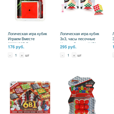
Логическая игра кубик
Логическая игра кубик
Играем Вместе
3х3, часы песочные
2009K327-R
Играем Вместе K471-
176 руб.
295 руб.
H24097-R
-
+
-
+
шт
шт