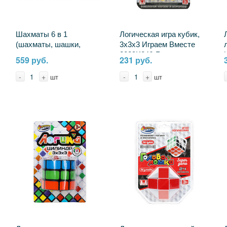
Шахматы 6 в 1
Логическая игра кубик,
(шахматы, шашки,
3х3х3 Играем Вместе
нарды, крестики,
2009K246-R
559 руб.
231 руб.
мельница, лудо) 29х19
см. Играем Вместе
-
+
-
+
шт
шт
ZY1223897-R (96)