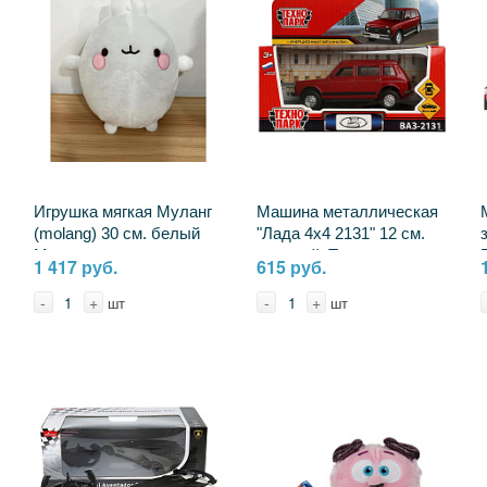
Игрушка мягкая Муланг
Машина металлическая
(molang) 30 см. белый
"Лада 4x4 2131" 12 см.
Мульти-пульти
красный, Технопарк
1 417 руб.
615 руб.
M127403MO-30NS
LADA4X42131-13-RD
-
+
-
+
шт
шт