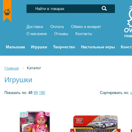
Доставка
Оплата
Обмен и возврат
О магазине
Отзывы
Контакты
Малышам
Игрушки
Творчество
Настольные игры
Конс
Каталог
Главная
Игрушки
Показать по:
48
99
180
Сортировать по: