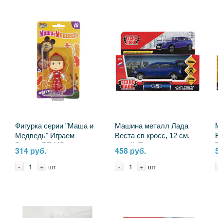
Фигурка серии "Маша и
Машина металл Лада
Медведь" Играем
Веста св кросс, 12 см,
Вместе PF-MB-
синий, Технопарк
314 руб.
458 руб.
MASHAP-RU
VESTA-CROSS-BU
-
+
-
+
шт
шт