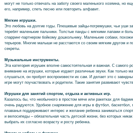
могут не только отвечать на заботу своего маленького хозяина, но е
его, например, спеть песню или повторить алфавит.
Мягкие игрушки.
Это любовь на долгие годы. Плюшевые зайцы-погремушки, чьи уши за
теребят маленькие пальчики. Толстые панды с мягкими лапами и бол
спарринг-партнером бойкому дошкольнику. Маленькие собаки, похожи
терьеров. Многие малыши не расстаются со своим мягким другом и п
секреты.
Музыкальные инструменты.
Эта категория игрушек вполне самостоятельная и важная. С самого 
внимание на игрушки, которые издают различные звуки. Как только м
слушаться, он пробует воспроизвести их сам. И делает это с завидн
игре могут поучаствовать и родители. Такие занятия развивают чувс
Игрушки для занятий спортом, отдыха и активных игр.
Казалось бы, что необычного в простом мяче или ракетках для бадми
очень радуются. Удобное снаряжение для игры в футбол, баскетбол, г
плаванья поддерживают интерес и желание ребенка заниматься спорт
и велосипеды – обязательная часть детской жизни, без которых ника
выбрать их согласно возрасту и росту ребенка.
Игровые наборы и фигурки.