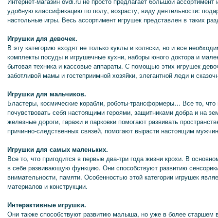
Интернет-магазин ovdi.ru не просто предлагает большой ассортимент и
удобную классификацию по полу, возрасту, виду деятельности: подарк
настольные игры. Весь ассортимент игрушек представлен в таких раз
Игрушки для девочек.
В эту категорию входят не только куклы и коляски, но и все необход
комплекты посуды и игрушечные кухни, наборы юного доктора и мале
бытовая техника и кассовые аппараты. С помощью этих игрушек дево
заботливой мамы и гостеприимной хозяйки, элегантной леди и сказоч
Игрушки для мальчиков.
Бластеры, космические корабли, роботы-трансформеры… Все то, что
почувствовать себя настоящими героями, защитниками добра и на зе
железные дороги, гаражи и парковки помогают развивать пространст
причинно-следственных связей, помогают вырасти настоящим мужчи
Игрушки для самых маленьких.
Все то, что пригодится в первые два-три года жизни крохи. В основн
в себе развивающую функцию. Они способствуют развитию сенсорики
внимательности, памяти. Особенностью этой категории игрушек явля
материалов и конструкции.
Интерактивные игрушки.
Они также способствуют развитию малыша, но уже в более старшем 