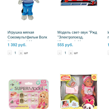
Игрушка мягкая
Модель свет-звук "Ржд
Союзмультфильм Волк
"Электропоезд.
"Ну, погоди" 20 см.
"Ласточка", 20 см.
1 392 руб.
555 руб.
музыкальная Мульти-
ELTRAINLAST-20PL-RZD
пульти V70543-25A (24)
-
+
-
+
шт
шт