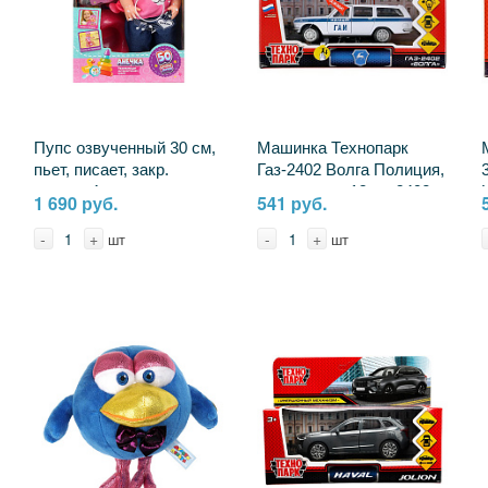
Пупс озвученный 30 см,
Машинка Технопарк
пьет, писает, закр.
Газ-2402 Волга Полиция,
глазки, 4 аксессуара
свет и звук, 12 см 2402-
1 690 руб.
541 руб.
КАРАПУЗ Y30BB-MID-
12SLPOL-WH
JEANS-25-RU
-
+
-
+
шт
шт