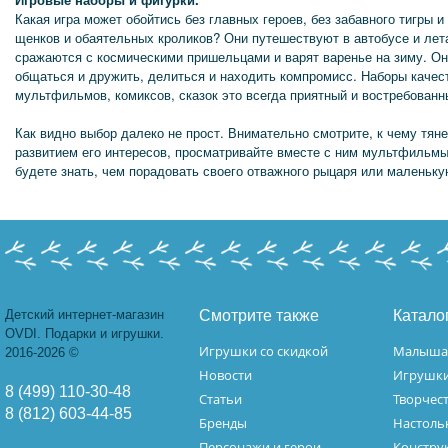
Какая игра может обойтись без главных героев, без забавного тигры 
щенков и обаятельных кроликов? Они путешествуют в автобусе и ле
сражаются с космическими пришельцами и варят варенье на зиму. Он
общаться и дружить, делиться и находить компромисс. Наборы качес
мультфильмов, комиксов, сказок это всегда приятный и востребованн
Как видно выбор далеко не прост. Внимательно смотрите, к чему тян
развитием его интересов, просматривайте вместе с ним мультфильмы 
будете знать, чем порадовать своего отважного рыцаря или маленьк
Детский интернет-магазин
Смотрите также
Катало
OVDI. Подарки и игрушки.
Игрушки со скидкой
Малыш
2016-2026 ©
Новости
Игрушк
8 (499) 110-30-48
Статьи
Творчес
8 (812) 603-44-85
Бренды
Настоль
Персонажи и герои
Констру