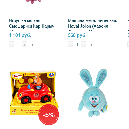
Игрушка мягкая
Машина металлическая,
Смешарики Кар-Карыч,
Haval Jolion (Хавейл
13 см. музыкальная
Джолион) 12 см. темно-
1 101 руб.
568 руб.
Мульти-пульти A20312-
серый, Технопарк
10
JOLION-12-GY (72)
-
+
-
+
шт
шт
-5%