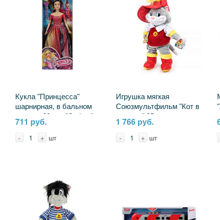
Кукла "Принцесса"
Игрушка мягкая
шарнирная, в бальном
Союзмультфильм "Кот в
платье, 29 см. "София"
сапогах" 25 см.
711 руб.
1 766 руб.
Карапуз P4-S-JP
музыкальная Мульти-
пульти V85121/28 (24)
-
+
-
+
шт
шт