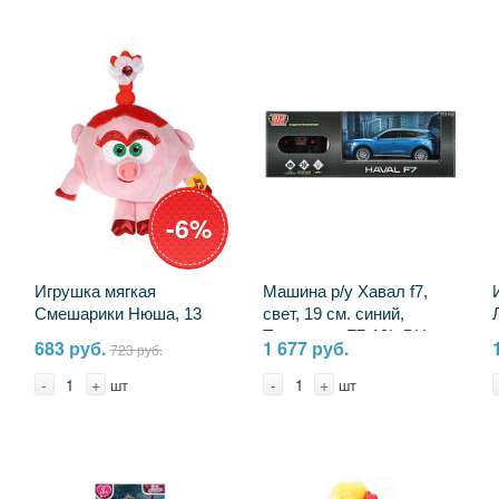
-6%
Игрушка мягкая
Машина р/у Хавал f7,
Смешарики Нюша, 13
свет, 19 см. синий,
см. музыкальная
Технопарк F7-19L-BU
683 руб.
1 677 руб.
723 руб.
Мульти-пульти A20307-
10
-
+
-
+
шт
шт