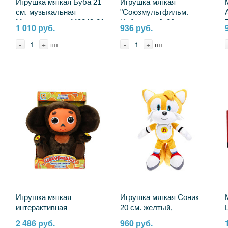
Игрушка мягкая Буба 21
Игрушка мягкая
см. музыкальная
"Союзмультфильм.
Мульти-пульти M9843-21
Чебурашка", 20 см.
1 010 руб.
936 руб.
озвученный Мульти-
пульти M122992CH-20S
-
+
-
+
шт
шт
Игрушка мягкая
Игрушка мягкая Соник
интерактивная
20 см. желтый,
"Союзмультфильм.
озвученный ИгриКо
2 486 руб.
960 руб.
Чебурашка", 3 сказки,
(ТОП-игрушка)