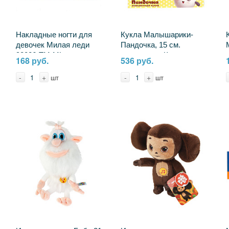
Накладные ногти для
Кукла Малышарики-
девочек Милая леди
Пандочка, 15 см.
98026-TM-ML
пьет,писает Карапуз
168 руб.
536 руб.
Y15BB-PANDA
-
+
-
+
шт
шт