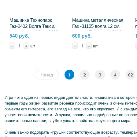
Машинка Технопарк
Машина металлическая
Газ-2402 Волга Такси,
Газ -31105 волга 12 см.
свет и звук, 12 см 2402-
черный Технопарк 3110-
540 руб.
600 руб.
12SLTAX-YE
12-BK
-
+
-
+
шт
шт
Назад
1
2
3
4
62
Игра - это один из первых видов деятельности
,
инициатива в которой
первые годы жизни развитие ребенка происходит очень и очень инте
объекты его интереса, его взгляд на все, что его окружает. И с каж
узнает свои возможности. Игрушки, правильно подобранные по возрас
освоить новые навыки, глубже узнать свойства окружающего мира.
Очень важно подобрать игрушки соответствующие возрасту, темпера