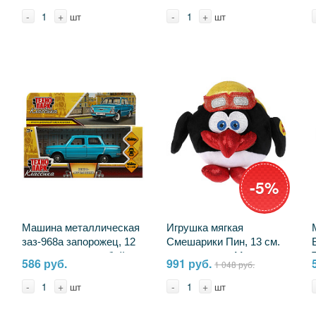
музыкальная Мульти-
C115447SY-20S
-
+
-
+
шт
шт
пульти V85817/25 (6)
-5%
Машина металлическая
Игрушка мягкая
заз-968а запорожец, 12
Смешарики Пин, 13 см.
см. инерция, голубой
музыкальная Мульти-
586 руб.
991 руб.
1 048 руб.
Технопарк ZAZ968A-12-
пульти A20311-10
BU
-
+
-
+
шт
шт