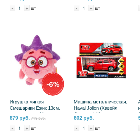
музыкальная Мульти-
пульти V36083-17S22
-
+
-
+
шт
шт
-6%
Игрушка мягкая
Машина металлическая,
Смешарики Ёжик 13см,
Haval Jolion (Хавейл
музыкальная Мульти-
Джолион) 12 см.
679 руб.
602 руб.
719 руб.
пульти A20310-10
красный, Технопарк
JOLION-12-RD (72)
-
+
-
+
шт
шт