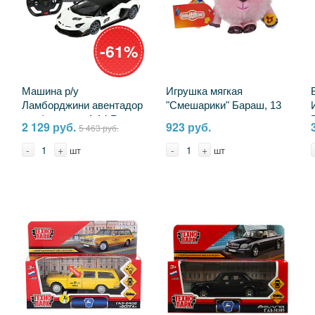
-61%
Машина р/у
Игрушка мягкая
Ламборджини авентадор
"Смешарики" Бараш, 13
перформанс, 1:14 Rastar
см. музыкальная
2 129 руб.
923 руб.
5 463 руб.
96010-RASTAR
Мульти-пульти A20315-
10-WOD
-
+
-
+
шт
шт