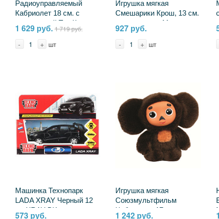
Радиоуправляемый
Игрушка мягкая
Кабриолет 18 см. с
Смешарики Крош, 13 см.
катапультой Три Кота
музыкальная Мульти-
1 629 руб.
927 руб.
1 719 руб.
УМка YJG-3CATS
пульти A20309-10
-
+
-
+
шт
шт
Машинка Технопарк
Игрушка мягкая
LADA XRAY Черный 12
Союзмультфильм
см XRAY-BK
Чебурашка 17 см.
573 руб.
1 242 руб.